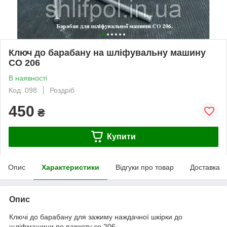
Ключ до барабану на шліфувальну машину
СО 206
В наявності
Код: 098
Роздріб
450
₴
Купити
Опис
Характеристики
Відгуки про товар
Доставка
Опис
Ключі до барабану для зажиму наждачної шкірки до
щліфмашини по паркету со 206