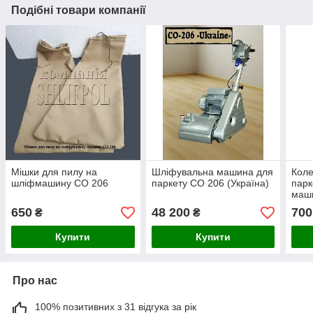
Подібні товари компанії
Мішки для пилу на
Шліфувальна машина для
Коле
шліфмашину СО 206
паркету СО 206 (Україна)
парк
маш
650
48 200
700
₴
₴
Купити
Купити
Про нас
100% позитивних з 31 відгука за рік