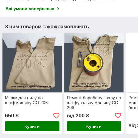
Всі умови повернення
З цим товаром також замовляють
Мішки для пилу на
Ремонт барабану і валу на
Ремо
шліфмашину СО 206
шліфувальну машину СО
маши
206
бето
650
200
₴
від
₴
від
Купити
Купити