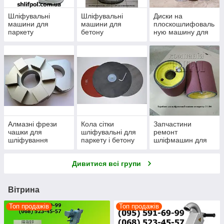
Шліфувальні
Шліфувальні
Диски на
машини для
машини для
плоскошлифоваль
паркету
бетону
ную машину для
паркету і бетону
Алмазні фрези
Кола сітки
Запчастини
чашки для
шліфувальні для
ремонт
шліфування
паркету і бетону
шліфмашин для
бетону
паркету та бетону
Дивитися всі групи
Вітрина
Топ продажів
Топ продажів