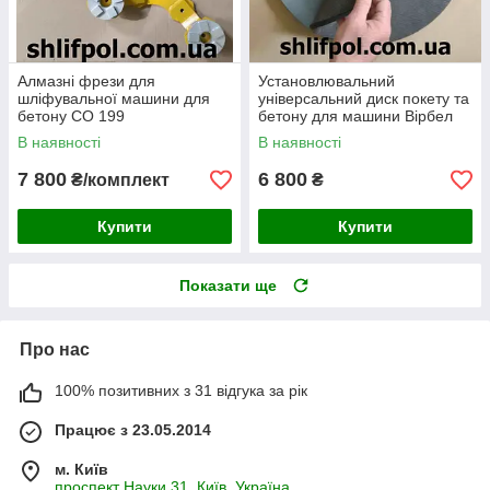
Алмазні фрези для
Установлювальний
шліфувальної машини для
універсальний диск покету та
бетону CO 199
бетону для машини Вірбел
В наявності
В наявності
7 800
6 800
₴/комплект
₴
Купити
Купити
Показати ще
Про нас
100% позитивних з 31 відгука за рік
Працює з 23.05.2014
м. Київ
проспект Науки,31, Київ, Україна