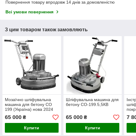
Повернення товару впродовж 14 днів за домовленістю
Всі умови повернення
З цим товаром також замовляють
Мозаїчно шліфувальна
Шліфувальна машина для
Інст
машина для бетону СО
бетону СО-199.5,5КВ
шліф
199 (Україна) нова 2024
покр
маши
65 000
65 000
7 8
₴
₴
Купити
Купити