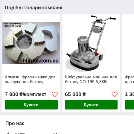
Подібні товари компанії
Алмазні фрези чашки для
Шліфувальна машина для
Фрез
шліфування бетону
бетону СО-199.5,5КВ
для
7 800
65 000
1 3
₴/комплект
₴
Купити
Купити
Про нас