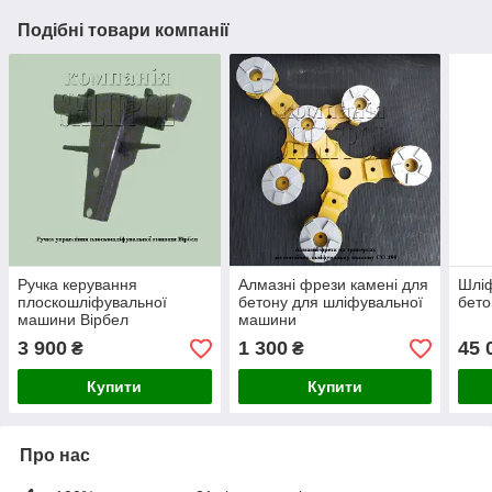
Подібні товари компанії
Ручка керування
Алмазні фрези камені для
Шлі
плоскошліфувальної
бетону для шліфувальної
бето
машини Вірбел
машини
3 900
1 300
45 
₴
₴
Купити
Купити
Про нас